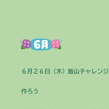
６月２
６
日（
木
）
飯山チャレンジ
作ろう