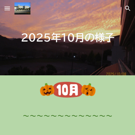
Skip to main content
Skip to navigation
２０２
５
年
１０
月の様子
～～～～～～～～～～～～～