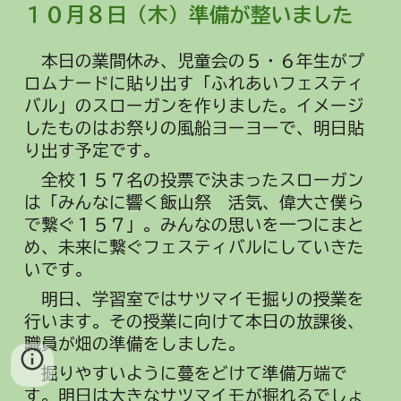
１０月
８
日（
木
）
準備が整いました
本日の業間休み、児童会の５・６年生がプ
ロムナードに貼り出す「ふれあいフェスティ
バル」のスローガンを作りました。イメージ
したものはお祭りの風船ヨーヨーで、明日貼
り出す予定です。
全校１５７名の投票で決まったスローガン
は「みんなに響く飯山祭 活気、偉大さ僕ら
で繋ぐ１５７」。みんなの思いを一つにまと
め、未来に繋ぐフェスティバルにしていきた
いです。
明日、学習室ではサツマイモ掘りの授業を
行います。その授業に向けて本日
の放課後、
職員が畑の準備をしました。
掘りやすいように蔓をどけて準備万端で
す。明日は大きなサツマイモが掘れるでしょ