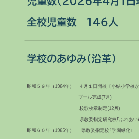
児童数（202
6
年４月
1
日
全校児童数 146人
学校のあゆみ（沿革）
昭和５９年（1984年） ４月１日開校〔小鮎小学校
プール完成(7月)
校歌校章制定(12月)
県教委指定研究校｢ふれあい教育｣
昭和６０年（1985年） 県教委指定校｢学園緑化｣