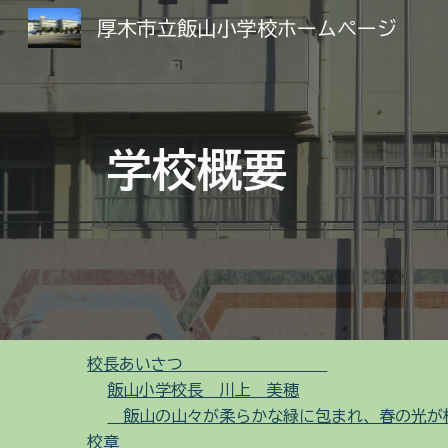
厚木市立飯山小学校ホームページ
Sk
学校概要
校長あいさつ
飯山小学校長 川上 美穂
飯山の山々が柔らかな緑に包まれ、春の光が
校章