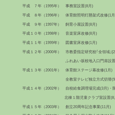
平成 ７年（1995年） 事務室設置(8月)
平成 ８年（1996年） 体育館照明灯懸架式改修(1月
平成 ９年（1997年） 飼育小屋設置(8月)
平成１０年（1998年） 音楽室床改修(8月)
平成１１年（1999年） 図書室床改修(1月)
平成１２年（2000年） 市教委指定研究校｢全領域｣[2
ふれあい坂校地入口門扉設置(1
平成１３年（2001年） 体育館ステージ幕改修(1月)
全教室テレビ独立方式切替(9月
平成１４年（2002年） 自校給食調理場完成(3月)・開
北棟１階児童クラブ室設置(8月
平成１５年（2003年） 創立20周年記念事業(11月)