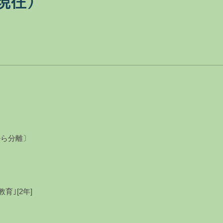
現在）
から分離〕
[2年]