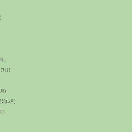
)
年]
月)
)
始(5月)
)