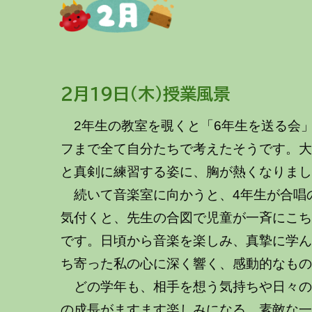
～～～
２月
１９
日
（木）授業風景
2年生の教室を覗くと「6年生を送る会
フまで全て自分たちで考えたそうです。大
と真剣に練習する姿に、胸が熱くなりま
続いて音楽室に向かうと、4年生が合唱
気付くと、先生の合図で児童が一斉にこ
です。日頃から音楽を楽しみ、真摯に学ん
ち寄った私の心に深く響く、感動的なも
どの学年も、相手を想う気持ちや日々の
の成長がますます楽しみになる、素敵な