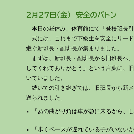
２月
２7
日
（
金
） 安全の
バトン
本日の昼休み、体育館にて「登校班長
式には、これまで下級生を安全にリード
継ぐ新班長・副班長が集まりました。
まずは、新班長・副班長から旧班長へ、
してくれてありがとう」という言葉に、
いていました。
続いての引き継ぎでは、旧班長から新メ
送られました。
「あの曲がり角は車が急に来るから、
「歩くペースが遅れている子がいない