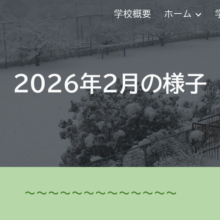
学校概要
ホーム
ip to main content
Skip to navigat
２０２
６
年
２
月の様子
～～～～～～～～～～