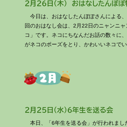
２月
２
６
日
（木） おはなしたんぽ
今日は、おはなしたんぽぽさんによる、
回のおはなし会は、2月22日のニャンニ
コ」です。ネコにちなんだお話の数々に
がネコのポーズをとり、かわいいネコで
～～～
２月
２５
日
（
水
）
６年生を送る会
本日、「6年生を送る会」が行われまし