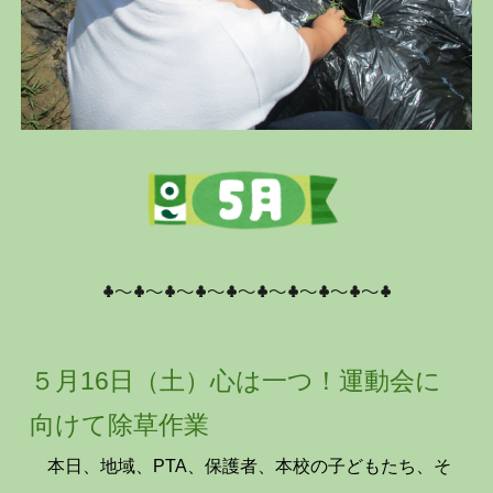
♣～♣～♣～♣～♣～♣～♣～♣～♣～♣
５月1
6
日（
土
）
心は一つ！運動会に
向けて除草作業
本日、地域、PTA、保護者、本校の子どもたち、そ