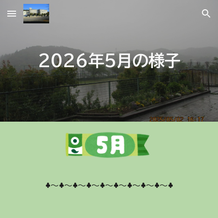
Skip to main content
Skip to navigation
2026年5月の様子
♣～♣～♣～♣～♣～♣～♣～♣～♣～♣